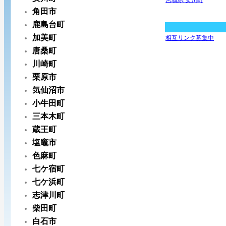
宮城県 女川町
角田市
鹿島台町
加美町
相互リンク募集中
唐桑町
川崎町
栗原市
気仙沼市
小牛田町
三本木町
蔵王町
塩竈市
色麻町
七ケ宿町
七ケ浜町
志津川町
柴田町
白石市