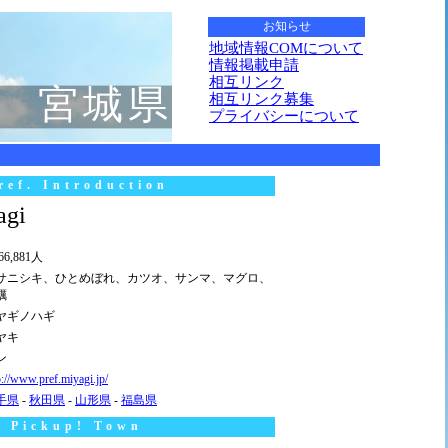
お知らせ
地域情報COMについて
情報掲載申請
相互リンク
宮城県
相互リンク募集
プライバシーについて
ref. Introduction
gi
366,881人
サニシキ、ひとめぼれ、カツオ、サンマ、マグロ、
蠣
ヤギノハギ
ヤキ
ン
p://www.pref.miyagi.jp/
手県
-
秋田県
-
山形県
-
福島県
Pickup! Town