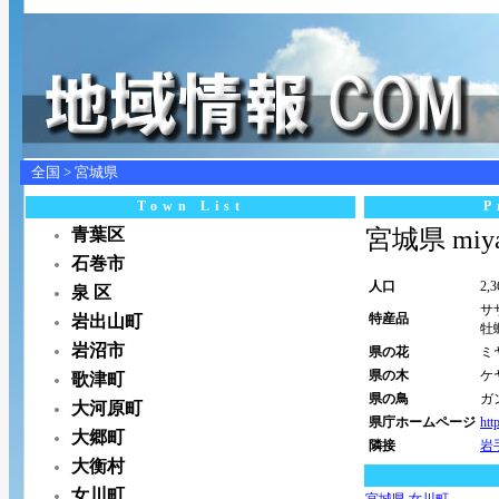
全国
>
宮城県
Town List
P
青葉区
宮城県 miya
石巻市
人口
2,
泉 区
サ
特産品
岩出山町
牡
岩沼市
県の花
ミ
県の木
ケ
歌津町
県の鳥
ガ
大河原町
県庁ホームページ
htt
大郷町
隣接
岩
大衡村
女川町